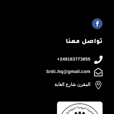
تواصل معنا

249183773855+

Srdc.hq@gmail.com

المقرن شارع الغابة