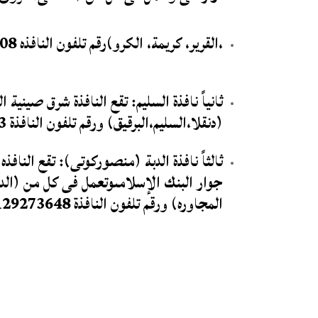
،القرير، كريمة، الكرو)رقم تلفون النافذه 0123323508.
ثانياً نافذة السليم: تقع النافذة شرق صينية
(دنقلا،السليم،البرقيق) ورقم تلفون النافذة 0100083143.
ثالثاً نافذة الدبة (منصوركوتى): تقع النا
جوار البنك الإسلامىوتعمل فى كل من (الد
المجاوره) ورقم تلفون النافذة 0129273648