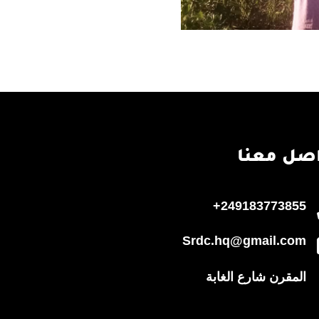
صل معنا
249183773855+
Srdc.hq@gmail.com
المقرن شارع الغابة