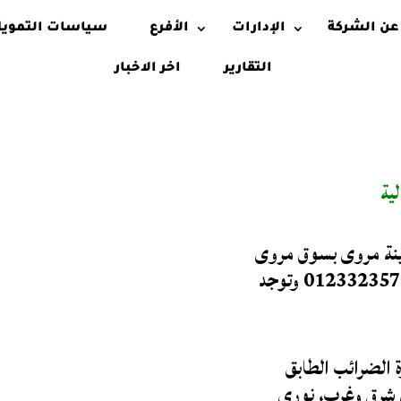
عن الشركة
الإدارات
الأفرع
سياسات التموي
التقارير
اخر الاخبار
ية
دينة مروى بسوق مروى
عمارة الضرائب ورقم تلفون رئاسة القطاع 0123323575 وتوجد
 الضرائب الطابق
 شرق وغرب، نورى