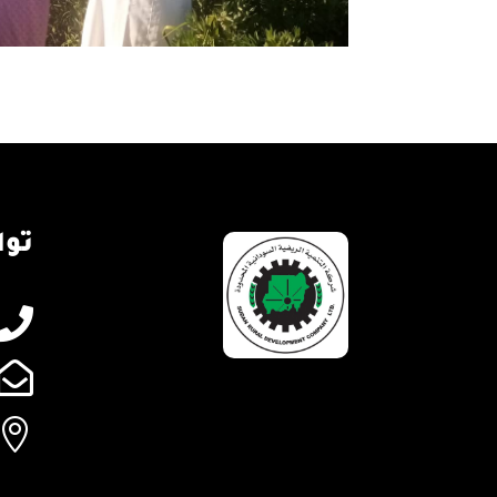
توا


